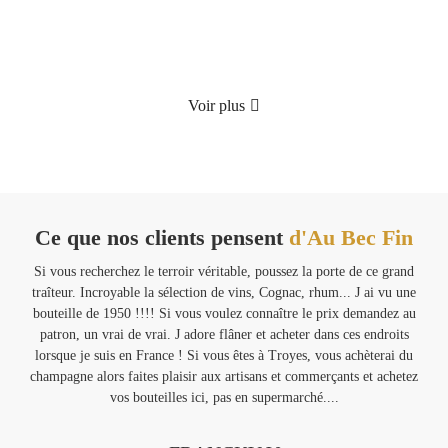
Détails
Voir plus
Ce que nos clients pensent
d'Au Bec Fin
Si vous recherchez le terroir véritable, poussez la porte de ce grand
Ven
traîteur. Incroyable la sélection de vins, Cognac, rhum... J ai vu une
m
bouteille de 1950 !!!! Si vous voulez connaître le prix demandez au
Ma
patron, un vrai de vrai. J adore flâner et acheter dans ces endroits
lorsque je suis en France ! Si vous êtes à Troyes, vous achèterai du
mes
champagne alors faites plaisir aux artisans et commerçants et achetez
vos bouteilles ici, pas en supermarché....