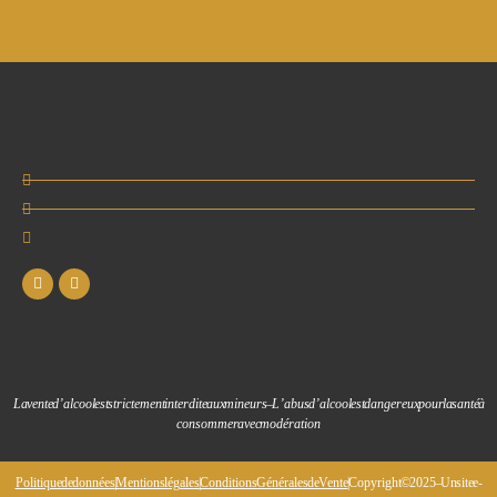
La vente d’alcool est strictement interdite aux mineurs – L’abus d’alcool est dangereux pour la santé à
consommer avec modération
Politique de données
Mentions légales
Conditions Générales de Vente
| Copyright © 2025 – Un site e-