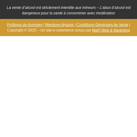
La vente d’alcool est strictement interdite aux mineurs – L’abus d’alcool est
dangereux pour la santé à consommer avec modération
Politique de données
|
Mentions légales
|
Conditions Générales de Vente
|
Copyright © 2025 – Un site e-commerce conçu par
MaPi Web & Marketing