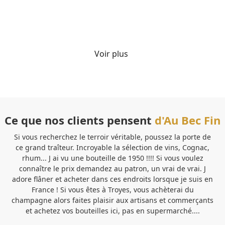
Détails
Voir plus
Ce que nos clients pensent
d'Au Bec Fin
Si vous recherchez le terroir véritable, poussez la porte de
Ve
ce grand traîteur. Incroyable la sélection de vins, Cognac,
b
rhum... J ai vu une bouteille de 1950 !!!! Si vous voulez
pe
connaître le prix demandez au patron, un vrai de vrai. J
Sa
adore flâner et acheter dans ces endroits lorsque je suis en
France ! Si vous êtes à Troyes, vous achèterai du
pa
champagne alors faites plaisir aux artisans et commerçants
et achetez vos bouteilles ici, pas en supermarché....