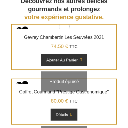
Découvrez nos autres délices
gourmands et prolongez
votre expérience gustative.
Gevrey Chambertin Les Seuvrées 2021
74.50
€
TTC
Ajouter Au Panier
Produit épuisé
Coffret Gourmand "Prestige Gastronomique"
80.00
€
TTC
Détails