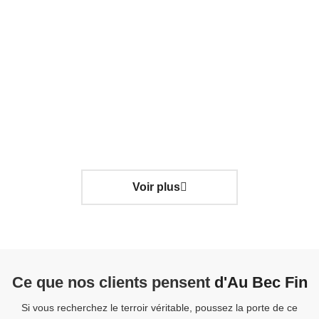
Coffret Gourmand "Le Festin
Enchanté"
70.00
€
TTC
Détails
Voir plus
Ce que nos clients pensent
d'Au Bec Fin
Si vous recherchez le terroir véritable, poussez la porte de ce
V