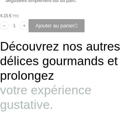
dégustées simplement sur du pain.
4.15
€
TTC
Ajouter au panier
Découvrez nos autres
délices gourmands et
prolongez
votre expérience
gustative.