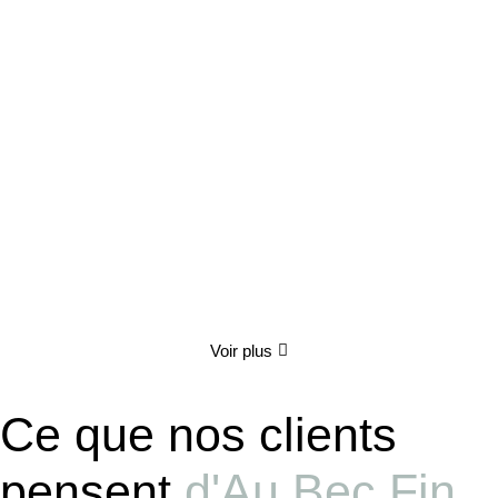
Coffret gourmand "Le Festin Enchanté"
70.00
€
TTC
Détails
Voir plus
Ce que nos clients
pensent
d'Au Bec Fin