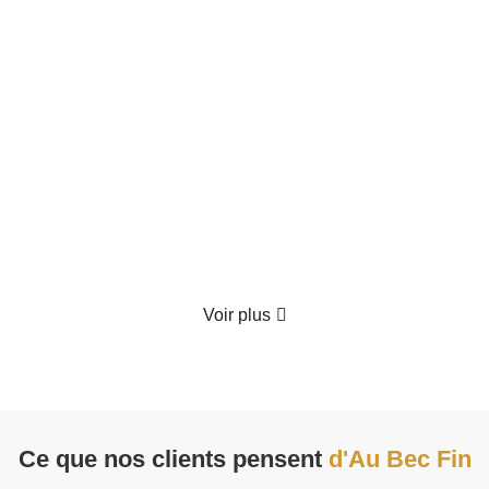
Coffret Gourmand "Le Festin Enchanté"
70.00
€
TTC
Détails
Voir plus
Ce que nos clients pensent
d'Au Bec Fin