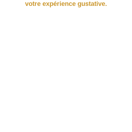
votre expérience gustative.
Gevrey Chambertin Les Seuvrées 2021