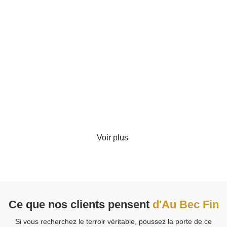
Coffret Gourmand "Le Festin Enchanté"
70.00
€
TTC
Détails
Voir plus
Ce que nos clients pensent
d'Au Bec Fin
Si vous recherchez le terroir véritable, poussez la porte de ce
V