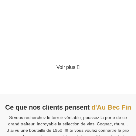
Coffret Gourmand "Le Festin Enchanté"
70.00
€
TTC
Détails
Voir plus
Ce que nos clients pensent
d'Au Bec Fin
Si vous recherchez le terroir véritable, poussez la porte de ce
V
grand traîteur. Incroyable la sélection de vins, Cognac, rhum...
J ai vu une bouteille de 1950 !!!! Si vous voulez connaître le prix