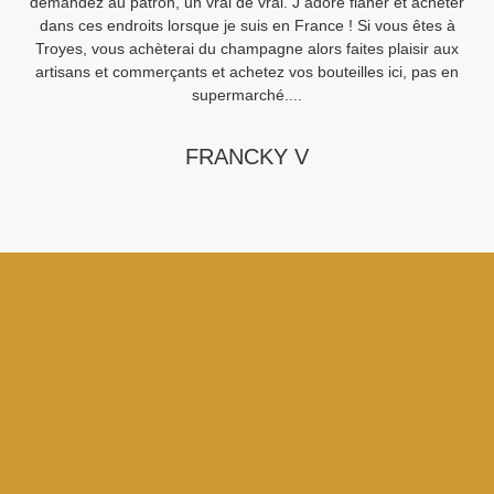
demandez au patron, un vrai de vrai. J adore flâner et acheter
Sa
dans ces endroits lorsque je suis en France ! Si vous êtes à
Fi
Troyes, vous achèterai du champagne alors faites plaisir aux
artisans et commerçants et achetez vos bouteilles ici, pas en
supermarché....
FRANCKY V