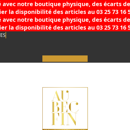
é avec notre boutique physique, des écarts de
 la disponibilité des articles au 03 25 73 16 
é avec notre boutique physique, des écarts de
 la disponibilité des articles au 03 25 73 16 
YES
Facebook
Instagram