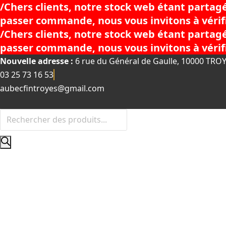
Chers clients, notre stock web étant partag
passer commande, nous vous invitons à vérifier
Chers clients, notre stock web étant partag
passer commande, nous vous invitons à vérifier
Nouvelle adresse :
6 rue du Général de Gaulle, 10000 TRO
03 25 73 16 53
aubecfintroyes@gmail.com
Recherche
de
produits