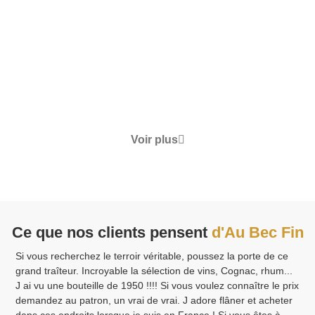
Enchanté"
70.00
€
TTC
Détails
Voir plus
Ce que nos clients pensent
d'Au Bec Fin
Si vous recherchez le terroir véritable, poussez la porte de ce
grand traîteur. Incroyable la sélection de vins, Cognac, rhum...
J ai vu une bouteille de 1950 !!!! Si vous voulez connaître le prix
demandez au patron, un vrai de vrai. J adore flâner et acheter
dans ces endroits lorsque je suis en France ! Si vous êtes à