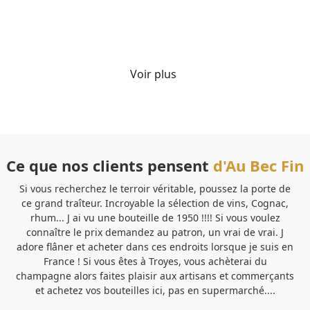
Détails
Voir plus
Ce que nos clients pensent
d'Au Bec Fin
Si vous recherchez le terroir véritable, poussez la porte de
Ve
ce grand traîteur. Incroyable la sélection de vins, Cognac,
b
rhum... J ai vu une bouteille de 1950 !!!! Si vous voulez
pe
connaître le prix demandez au patron, un vrai de vrai. J
Sa
adore flâner et acheter dans ces endroits lorsque je suis en
France ! Si vous êtes à Troyes, vous achèterai du
pa
champagne alors faites plaisir aux artisans et commerçants
et achetez vos bouteilles ici, pas en supermarché....