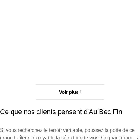
Coffret gourmand "Le Festin Enchanté"
70.00
€
TTC
Détails
Voir plus
Ce que nos clients pensent
d'Au Bec Fin
Si vous recherchez le terroir véritable, poussez la porte de ce
grand traîteur. Incroyable la sélection de vins, Cognac, rhum... J