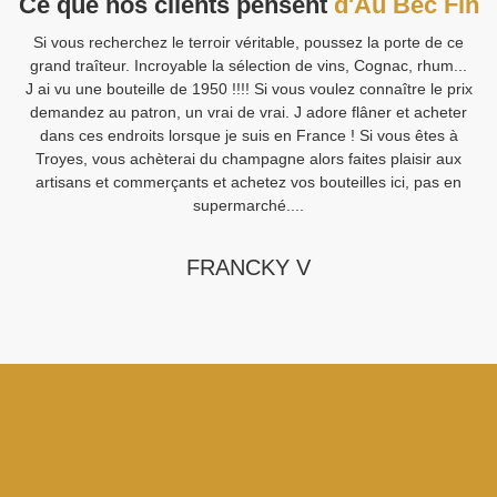
Ce que nos clients pensent
d'Au Bec Fin
Si vous recherchez le terroir véritable, poussez la porte de ce
V
grand traîteur. Incroyable la sélection de vins, Cognac, rhum...
J ai vu une bouteille de 1950 !!!! Si vous voulez connaître le prix
demandez au patron, un vrai de vrai. J adore flâner et acheter
Sa
dans ces endroits lorsque je suis en France ! Si vous êtes à
Fi
Troyes, vous achèterai du champagne alors faites plaisir aux
artisans et commerçants et achetez vos bouteilles ici, pas en
supermarché....
FRANCKY V