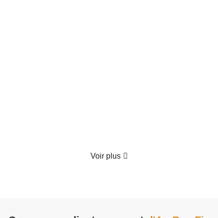
Coffret Gourmand "Le Festin Enchanté"
70.00
€
TTC
Détails
Voir plus