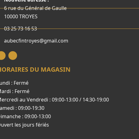
6 rue du Général de Gaulle
10000 TROYES
03 25 73 16 53
aubecfintroyes@gmail.com
HORAIRES DU MAGASIN
undi : Fermé
ardi : Fermé
ercredi au Vendredi : 09:00-13:00 / 14:30-19:00
amedi : 09:00-19:30
imanche : 09:00-13:00
uvert les jours fériés