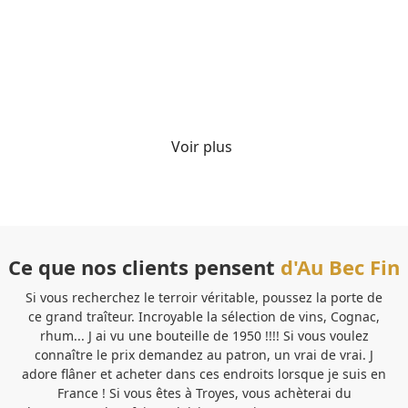
70.00
€
TTC
Détails
Voir plus
Ce que nos clients pensent
d'Au Bec Fin
Si vous recherchez le terroir véritable, poussez la porte de
Ve
ce grand traîteur. Incroyable la sélection de vins, Cognac,
b
rhum... J ai vu une bouteille de 1950 !!!! Si vous voulez
pe
connaître le prix demandez au patron, un vrai de vrai. J
Sa
adore flâner et acheter dans ces endroits lorsque je suis en
France ! Si vous êtes à Troyes, vous achèterai du
pa