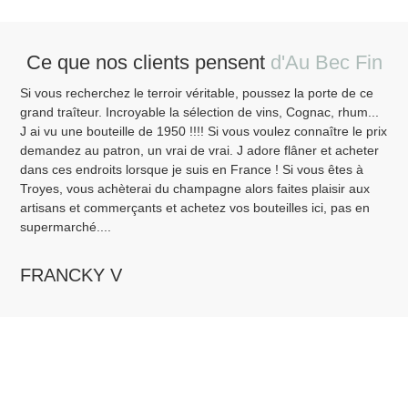
Ce que nos clients pensent
d'Au Bec Fin
Si vous recherchez le terroir véritable, poussez la porte de ce
Ven
grand traîteur. Incroyable la sélection de vins, Cognac, rhum...
bor
J ai vu une bouteille de 1950 !!!! Si vous voulez connaître le prix
pen
demandez au patron, un vrai de vrai. J adore flâner et acheter
Sai
dans ces endroits lorsque je suis en France ! Si vous êtes à
Fin
Troyes, vous achèterai du champagne alors faites plaisir aux
ava
artisans et commerçants et achetez vos bouteilles ici, pas en
pro
supermarché....
M
FRANCKY V