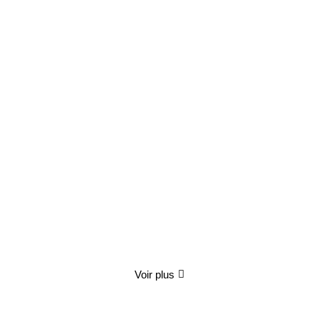
Produit épuisé
Coffret Gourmand "Le Festin Enchanté"
70.00
€
TTC
Détails
Voir plus