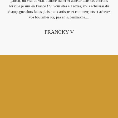
patron, un vrai de vrai. J adore flâner et acheter dans ces endroits
lorsque je suis en France ! Si vous êtes à Troyes, vous achèterai du
mes
champagne alors faites plaisir aux artisans et commerçants et achetez
vos bouteilles ici, pas en supermarché....
FRANCKY V