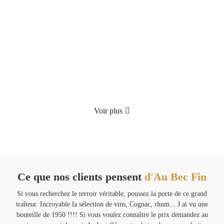
Produit épuisé
Coffret Gourmand "Le Festin Enchanté"
70.00
€
TTC
Détails
Voir plus
Ce que nos clients pensent
d'Au Bec Fin
Si vous recherchez le terroir véritable, poussez la porte de ce grand
Ven
traîteur. Incroyable la sélection de vins, Cognac, rhum... J ai vu une
m
bouteille de 1950 !!!! Si vous voulez connaître le prix demandez au
Ma