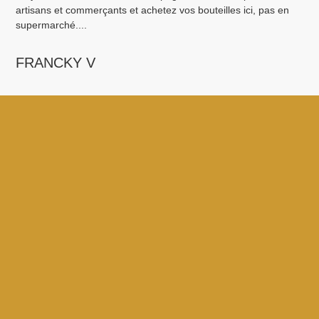
artisans et commerçants et achetez vos bouteilles ici, pas en
pro
supermarché....
M
FRANCKY V