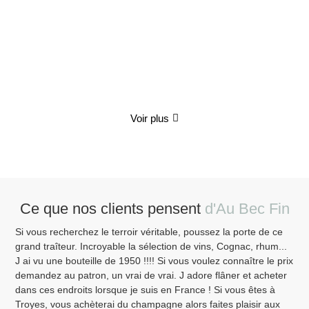
Coffret Gourmand "Le Festin Enchanté"
70.00
€
TTC
Détails
Voir plus
Ce que nos clients pensent
d'Au Bec Fin
Si vous recherchez le terroir véritable, poussez la porte de ce
Ven
grand traîteur. Incroyable la sélection de vins, Cognac, rhum...
bor
J ai vu une bouteille de 1950 !!!! Si vous voulez connaître le prix
pen
demandez au patron, un vrai de vrai. J adore flâner et acheter
Sai
dans ces endroits lorsque je suis en France ! Si vous êtes à
Fin
Troyes, vous achèterai du champagne alors faites plaisir aux
ava