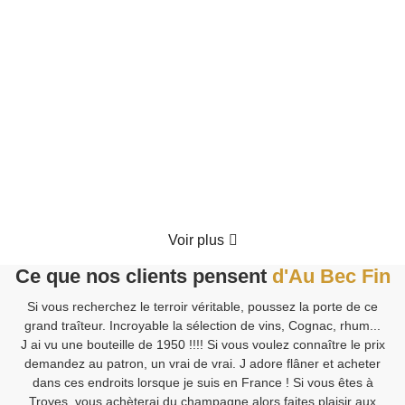
Coffret Gourmand "Le Festin Enchanté"
70.00
€
TTC
Détails
Voir plus
Ce que nos clients pensent
d'Au Bec Fin
Si vous recherchez le terroir véritable, poussez la porte de ce
V
grand traîteur. Incroyable la sélection de vins, Cognac, rhum...
J ai vu une bouteille de 1950 !!!! Si vous voulez connaître le prix
demandez au patron, un vrai de vrai. J adore flâner et acheter
Sa
dans ces endroits lorsque je suis en France ! Si vous êtes à
Fi
Troyes, vous achèterai du champagne alors faites plaisir aux