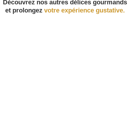
Découvrez nos autres délices gourmands
de
et prolongez
votre expérience gustative.
Folle
Blanche
Domaine
de
Courros
1991
Baron
de
Lustrac