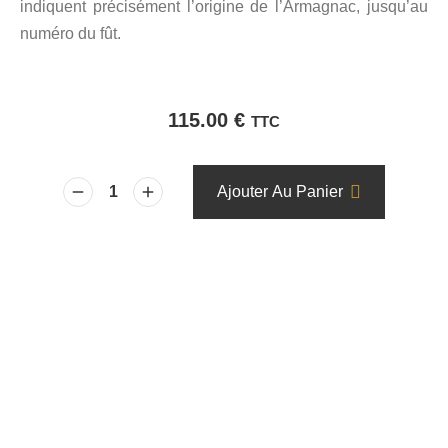
indiquent précisément l’origine de l’Armagnac, jusqu’au
numéro du fût.
115.00
€
TTC
Ajouter Au Panier
quantité
de
Folle
Blanche
Domaine
de
Courros
1991
Baron
de