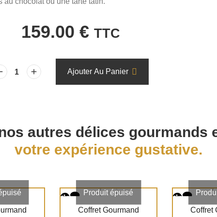
 au chocolat ou une tarte tatin.
159.00
€
TTC
Ajouter Au Panier
nos autres délices gourmands e
votre expérience gustative.
épuisé
Produit épuisé
Produ
Gourmand
Coffret Gourmand
Coffret