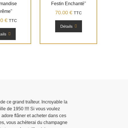
mandise
Festin Enchanté"
rême"
70.00
€
TTC
00
€
TTC
Détails
ails
 de ce grand traîteur. Incroyable la
Venant de Paris à la déc
lle de 1950 !!!! Si vous voulez
colombages colorées, me 
J adore flâner et acheter dans ces
basilique Sainte Urbain. Je t
oyes, vous achèterai du champagne
agréable par deux messieurs, 