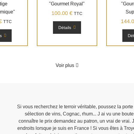
tige
"Gourmet Royal"
"Gour
omique"
Sup
100.00
€
TTC
€
144.
TTC
Détails
ls
Dét
Voir plus
Si vous recherchez le terroir véritable, poussez la porte
sélection de vins, Cognac, rhum... J ai vu une boutei
connaître le prix demandez au patron, un vrai de vrai. 
endroits lorsque je suis en France ! Si vous êtes à Tr