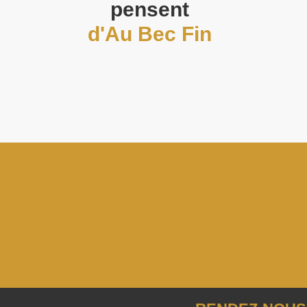
pensent
d'Au Bec Fin