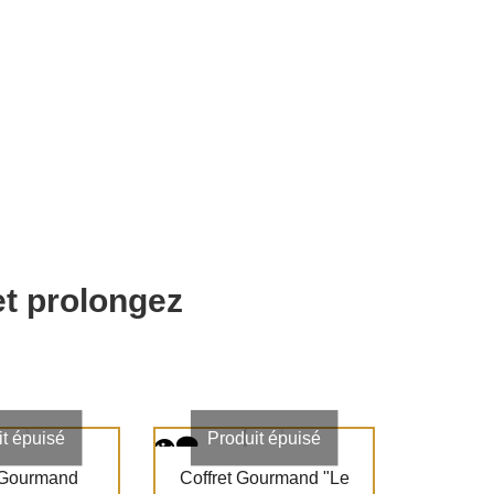
t prolongez
it épuisé
Produit épuisé
 Gourmand
Coffret Gourmand "Le