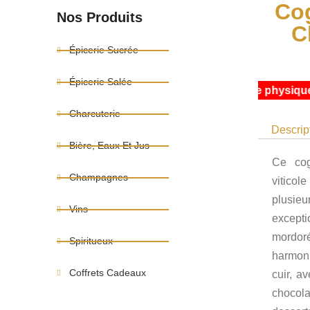
Co
Nos Produits
C
Épicerie Sucrée
Épicerie Salée
re stock web étant partagé avec notre boutique physique, des
Charcuterie
Descrip
Bière, Eaux Et Jus
Ce cog
Champagnes
viticol
plusie
Vins
excepti
mordor
Spiritueux
harmoni
Coffrets Cadeaux
cuir, a
chocola