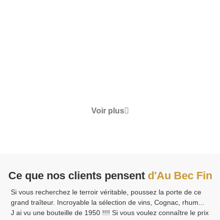
Coffret Gourmand "Le Festin
Enchanté"
70.00
€
TTC
Détails
Voir plus
Ce que nos clients pensent
d'Au Bec Fin
Si vous recherchez le terroir véritable, poussez la porte de ce
grand traîteur. Incroyable la sélection de vins, Cognac, rhum...
J ai vu une bouteille de 1950 !!!! Si vous voulez connaître le prix