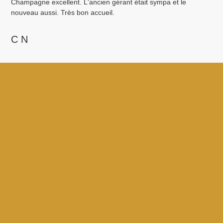
Champagne excellent. L'ancien gérant était sympa et le
nouveau aussi. Très bon accueil.
C N