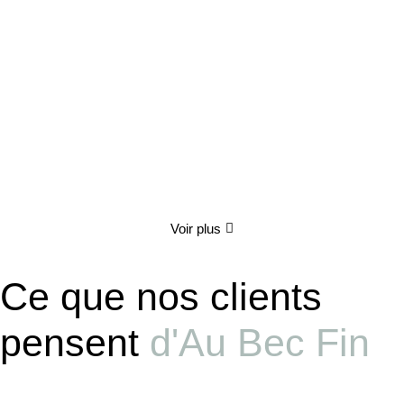
Coffret gourmand "Le Festin Enchanté"
70.00
€
TTC
Détails
Voir plus
Ce que nos clients
pensent
d'Au Bec Fin