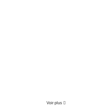
Produit épuisé
Coffret Gourmand "Le Festin Enchanté"
70.00
€
TTC
Détails
Voir plus