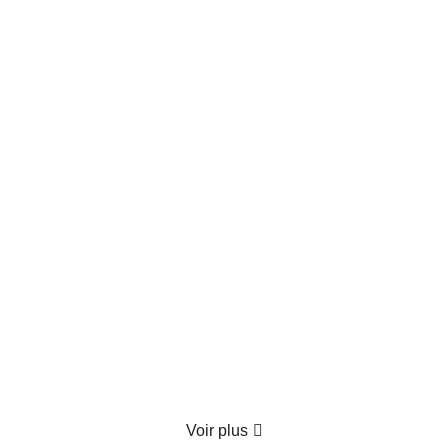
Produit épuisé
Coffret Gourmand "Le Festin Enchanté"
70.00
€
TTC
Détails
Voir plus