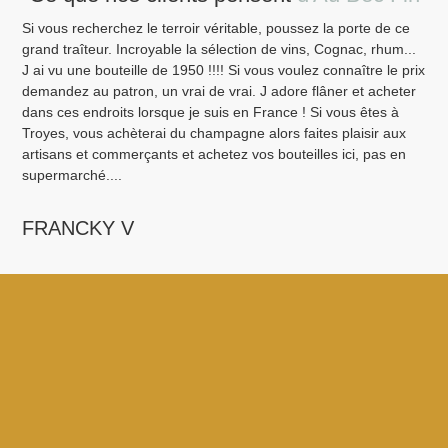
Si vous recherchez le terroir véritable, poussez la porte de ce
Ven
grand traîteur. Incroyable la sélection de vins, Cognac, rhum...
bor
J ai vu une bouteille de 1950 !!!! Si vous voulez connaître le prix
pen
demandez au patron, un vrai de vrai. J adore flâner et acheter
Sai
dans ces endroits lorsque je suis en France ! Si vous êtes à
Fin
Troyes, vous achèterai du champagne alors faites plaisir aux
ava
artisans et commerçants et achetez vos bouteilles ici, pas en
pro
supermarché....
M
FRANCKY V