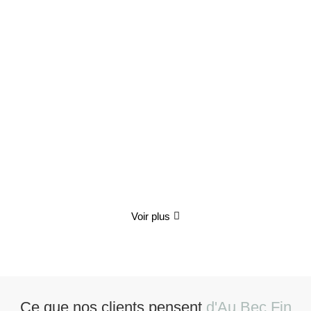
Coffret Gourmand "Le Festin Enchanté"
70.00
€
TTC
Détails
Voir plus
Ce que nos clients pensent
d'Au Bec Fin