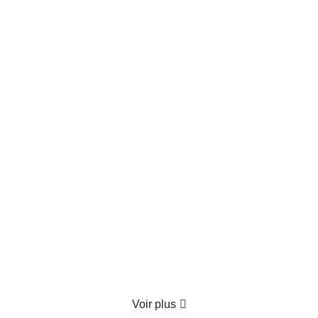
Produit épuisé
Coffret Gourmand "Le Festin Enchanté"
70.00
€
TTC
Détails
Voir plus