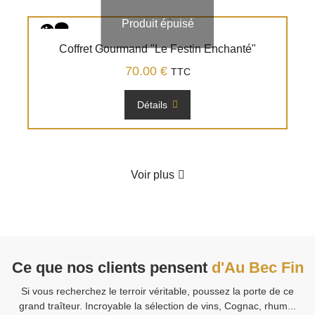
Produit épuisé
Coffret Gourmand "Le Festin Enchanté"
70.00
€
TTC
Détails
Voir plus
Ce que nos clients pensent
d'Au Bec Fin
Si vous recherchez le terroir véritable, poussez la porte de ce
V
grand traîteur. Incroyable la sélection de vins, Cognac, rhum...