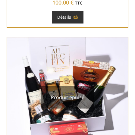
100.00
€
TTC
Détails
Produit épuisé