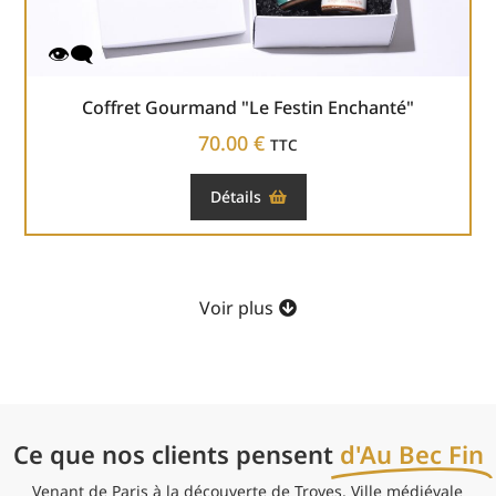
Coffret Gourmand "Le Festin Enchanté"
70.00
€
TTC
Détails
Voir plus
Ce que nos clients pensent
d'Au Bec Fin
de
Venant de Paris à la découverte de Troyes. Ville médiévale
é