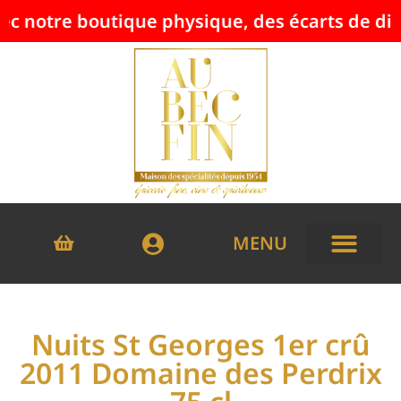
tre boutique physique, des écarts de disponibi
MENU
Nuits St Georges 1er crû
2011 Domaine des Perdrix