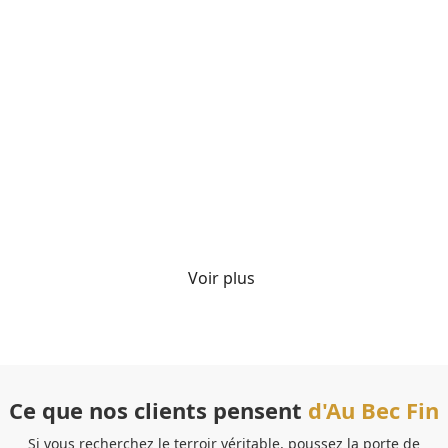
Coffret Gourmand "Le Festin Enchanté"
70.00
€
TTC
Détails
Voir plus
Ce que nos clients pensent
d'Au Bec Fin
Si vous recherchez le terroir véritable, poussez la porte de
Ve