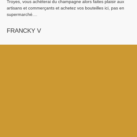
Troyes, vous achèterai du champagne alors faites plaisir aux
ava
artisans et commerçants et achetez vos bouteilles ici, pas en
pro
supermarché....
M
FRANCKY V