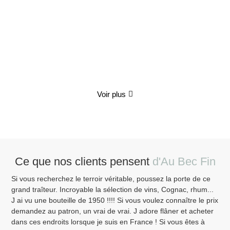
Coffret Gourmand "Le Festin Enchanté"
70.00
€
TTC
Détails
Voir plus
Ce que nos clients pensent
d'Au Bec Fin
Si vous recherchez le terroir véritable, poussez la porte de ce
Ven
grand traîteur. Incroyable la sélection de vins, Cognac, rhum...
bor
J ai vu une bouteille de 1950 !!!! Si vous voulez connaître le prix
pen
demandez au patron, un vrai de vrai. J adore flâner et acheter
Sai
dans ces endroits lorsque je suis en France ! Si vous êtes à
Fin