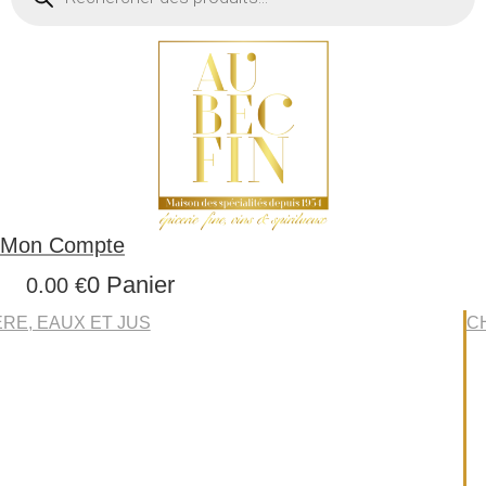
produits
Mon Compte
0
Panier
0.00
€
ÈRE, EAUX ET JUS
C