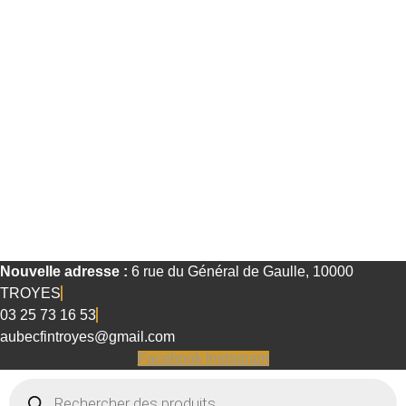
Chers clients, notre stock web étant partagé
avec notre boutique physique, des écarts de
disponibilité peuvent survenir. Avant de
passer commande, nous vous invitons à
vérifier la disponibilité des articles au 03 25 73
16 53.
Chers clients, notre stock web étant partagé
avec notre boutique physique, des écarts de
disponibilité peuvent survenir. Avant de
passer commande, nous vous invitons à
vérifier la disponibilité des articles au 03 25 73
16 53.
Nouvelle adresse :
6 rue du Général de Gaulle, 10000
TROYES
03 25 73 16 53
aubecfintroyes@gmail.com
Facebook
Instagram
Recherche
de