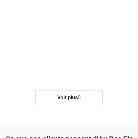
Coffret Gourmand "Le Festin
Enchanté"
70.00
€
TTC
Détails
Voir plus