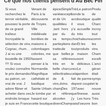
Ce que nos clients pensent
d'Au Bec Fin
Si vous
Venant de
épicerie
Simplement
Très
Le patron
Produits
recherchez le
Paris à la
variée
exceptionnel.
bonne
de la
de
terroir véritable,
découverte
et de
Un
accueil
boutique
qualité.
poussez la porte
de Troyes.
qualité
lieu
il
vous
Charcute
de ce grand
Ville
,tant
hors
y'a
accueille
incroyabl
traîteur.
médiévale
par
du
du
très
tout
Incroyable la
bordées de
sa
temps,
choix
chaleureusement.
comme
sélection de vins,
maisons à
partie
pleins
dans
Et les
les
Cognac, rhum...
colombages
traiteur
de
tout
produits
vins.
J ai vu une
colorées, me
que
belles
je
maison
Champa
bouteille de 1950
fassent
sa
références
vous
sont
excellent
!!!! Si vous
penser à la
très
en
le
délicieux.
L'ancien
voulez connaître
Normandie.
belle
charcuterie,
recommande
Le
gérant
le prix demandez
Magnifique
sélection
traiteur
cela
jambon
était
au patron, un
cathétale et
de
&
fait
de parme
sympa
vrai de vrai. J
basilique
vins,de
vins.
depuis
est coupé
et le
adore flâner et
Sainte Urbain.
champagne
Des
1972
avec
nouveau
acheter dans ces
Je tombe par
et
références
que
finesse.
aussi.
endroits lorsque
hasard sur
alcools
en
j'y
Les hors-
Très
je suis en France
cette boutique
divers.
Champagne
vais.
d'oeuvre
bon