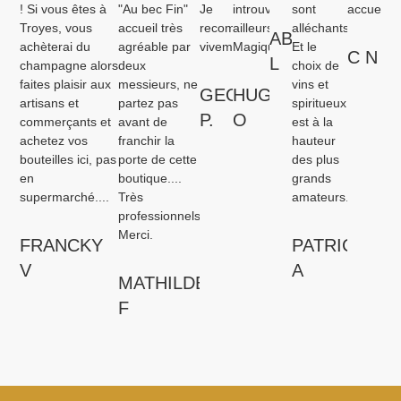
! Si vous êtes à
"Au bec Fin"
Je
introuvable
sont
accueil.
Troyes, vous
accueil très
recommande
ailleurs...
alléchants.
ABEL
achèterai du
agréable par
vivement.
Magique!
Et le
C N
L
champagne alors
deux
choix de
faites plaisir aux
messieurs, ne
vins et
GEORGES
HUGO
artisans et
partez pas
spiritueux
P.
O
commerçants et
avant de
est à la
achetez vos
franchir la
hauteur
bouteilles ici, pas
porte de cette
des plus
en
boutique....
grands
supermarché....
Très
amateurs.
professionnels.
Merci.
FRANCKY
PATRICIA
V
A
MATHILDE
F